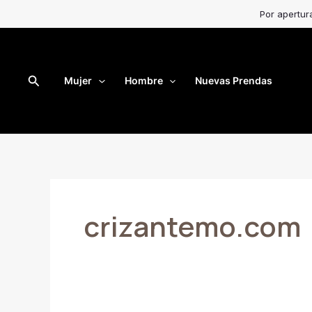
Ir
Por apertur
al
contenido
Buscar
Mujer
Hombre
Nuevas Prendas
crizantemo.com