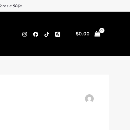
iores a 50$*
$
0.00