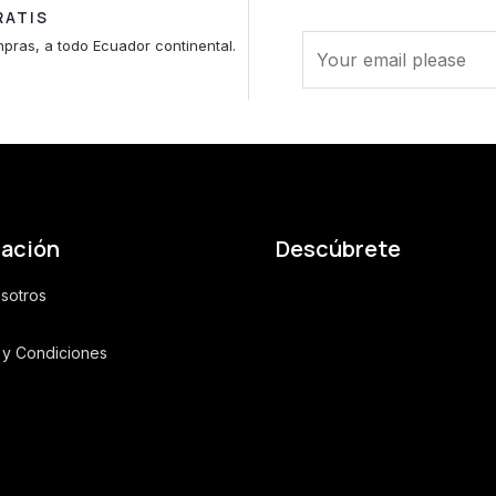
RATIS
E
pras, a todo Ecuador continental.
m
a
i
l
*
mación
Descúbrete
sotros
 y Condiciones