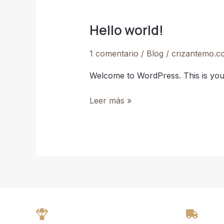
Hello world!
Hello
world!
1 comentario
/
Blog
/
crizantemo.c
Welcome to WordPress. This is your fi
Leer más »