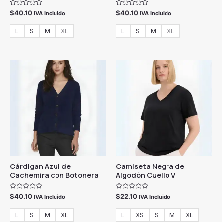
V
V
$
40.10
$
40.10
IVA Incluido
IVA Incluido
a
a
l
l
o
o
L
S
M
XL
L
S
M
XL
r
r
a
a
d
d
o
o
c
c
o
o
n
n
0
0
d
d
e
e
5
5
Cárdigan Azul de
Camiseta Negra de
Cachemira con Botonera
Algodón Cuello V
V
V
$
40.10
$
22.10
IVA Incluido
IVA Incluido
a
a
l
l
o
o
L
S
M
XL
L
XS
S
M
XL
r
r