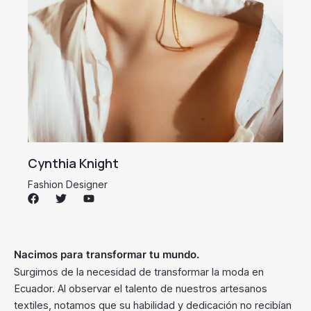
Cynthia Knight
Fashion Designer
F
T
Y
a
w
o
c
i
u
e
t
t
b
t
u
o
e
b
Nacimos para transformar tu mundo.
o
r
e
Surgimos de la necesidad de transformar la moda en
k
Ecuador. Al observar el talento de nuestros artesanos
textiles, notamos que su habilidad y dedicación no recibían