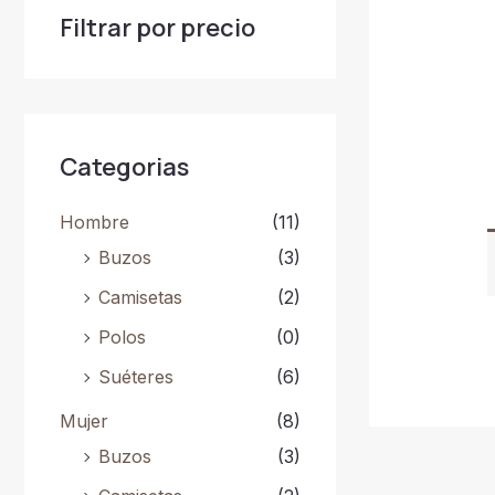
p
Filtrar por precio
r
o
d
u
c
t
o
s
Categorias
Hombre
(11)
Buzos
(3)
Camisetas
(2)
Polos
(0)
Suéteres
(6)
Mujer
(8)
Buzos
(3)