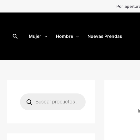
Ir
Por apertur
al
contenido
Buscar
Mujer
Hombre
Nuevas Prendas
B
ú
s
q
I
u
e
d
a
d
e