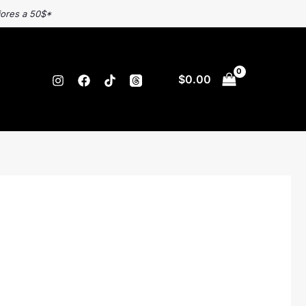
iores a 50$*
$
0.00