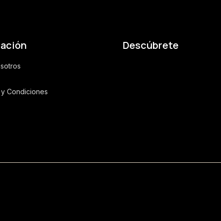
l
*
mación
Descúbrete
sotros
 y Condiciones