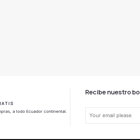
Recibe nuestro bo
RATIS
E
pras, a todo Ecuador continental.
m
a
i