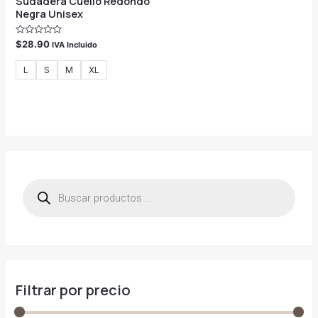
Sudadera Cuello Redondo
Negra Unisex
Valorado
$
28.90
IVA Incluido
con
0
de
L
S
M
XL
5
B
ú
s
q
u
e
d
a
d
e
p
r
Filtrar por precio
o
d
u