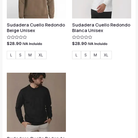
Sudadera Cuello Redondo
Sudadera Cuello Redondo
Beige Unisex
Blanca Unisex
Valorado
Valorado
$
28.90
$
28.90
IVA Incluido
IVA Incluido
con
con
0
0
de
de
L
S
M
XL
L
S
M
XL
5
5