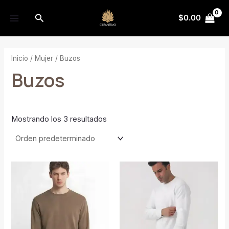
Ir
MAIN
Buscar
al
$
0.00
MENU
contenido
Inicio
/
Mujer
/ Buzos
Buzos
Mostrando los 3 resultados