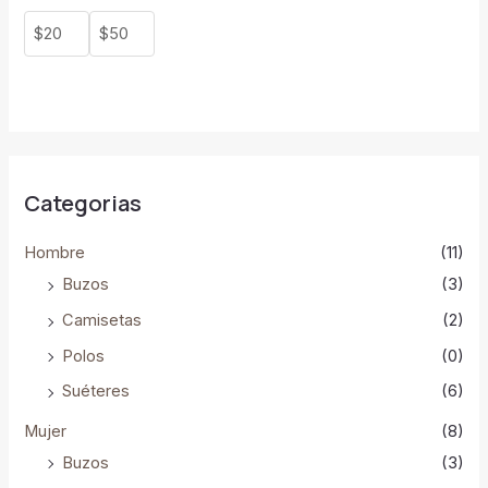
c
t
o
s
Categorias
Hombre
(11)
Buzos
(3)
Camisetas
(2)
Polos
(0)
Suéteres
(6)
Mujer
(8)
Buzos
(3)