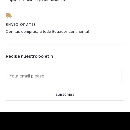
ENVIO GRATIS
Con tus compras, a todo Ecuador continental.
Recibe nuestro boletín
E
m
a
i
SUBSCRIBE
l
*