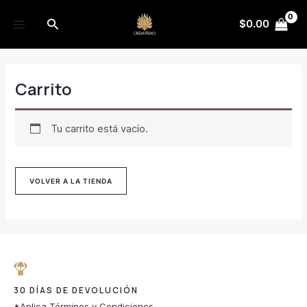
Ir
MAIN
Buscar
al
$
0.00
MENU
contenido
Carrito
Tu carrito está vacío.
VOLVER A LA TIENDA
30 DÍAS DE DEVOLUCIÓN
*Aplica Términos y Condiciones.